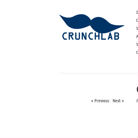
D
S
« Previous
/
Next »