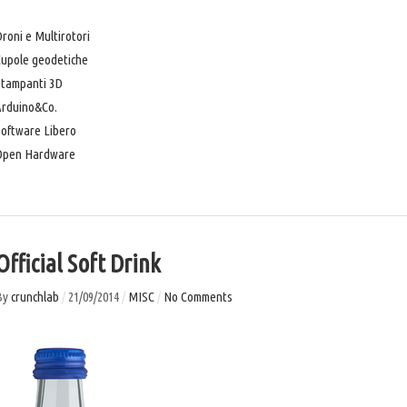
roni e Multirotori
Cupole geodetiche
Stampanti 3D
Arduino&Co.
oftware Libero
Open Hardware
Official Soft Drink
By
crunchlab
/
21/09/2014
/
MISC
/
No Comments