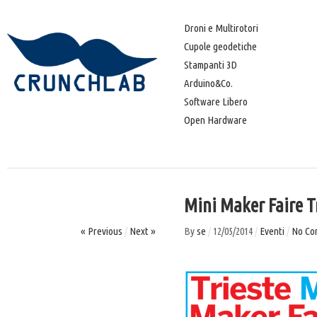
Droni e Multirotori
Cupole geodetiche
Stampanti 3D
Arduino&Co.
Software Libero
Open Hardware
Mini Maker Faire T
« Previous
/
Next »
By
se
/
12/05/2014
/
Eventi
/
No Co