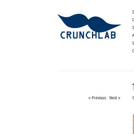
D
S
« Previous
/
Next »