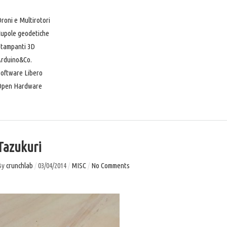
roni e Multirotori
Cupole geodetiche
Stampanti 3D
Arduino&Co.
oftware Libero
Open Hardware
Tazukuri
By
crunchlab
/
03/04/2014
/
MISC
/
No Comments