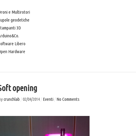
roni e Multirotori
Cupole geodetiche
Stampanti 3D
Arduino&Co.
oftware Libero
Open Hardware
Soft opening
By
crunchlab
/
02/04/2014
/
Eventi
/
No Comments